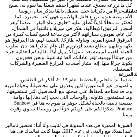
كل ما نزرعه بصدق. عندما يُظهر أحدهم شغفًا بما نقوم به، يصبح
تعليمات
ذلك جزءًا من ذكرياتنا عنك. سنظل دائمًا نتذكر سام، زبونتنا
الأسبوعية عندما نزرع فلفل الهالابينو، فهي تُحب تخميره، كما
تُحضّر له مخللًا لذيذًا تُطلق عليه "حلوى رعاة البقر". عندما تُزهر
أشجار البرقوق الإيطالية، نفكر في ميريلا وعائلتها في الشمال.
كل عام، يقودون سياراتهم لأكثر من ساعة لجمع كميات كبيرة من
البرقوق لصنع المربى وتناوله طازجًا. بالنسبة لهم، هذا البرقوق هو
نكهة وطنهم. نتطلع بشدة لزيارتهم كل عام. يُذكرنا هذا بأن أسلوب
الحياة القديم لم ينتهِ بعد. نأمل ألا يزول أبدًا. تقاليدكم الغذائية جزء
من حياتنا اليومية. تؤثر عاداتكم الغذائية علينا. ونحن فخورون
بكوننا جزءًا منها. إنه امتياز أصحاب المزارع الصغيرة والشركات
المستقلة.
 المزرعة
عندما أبدأ بالحلم والتخطيط لعام ٢٠١٩، أفكر في الطقس،
والضيوف غير المدعوين الذين يتغذون على محاصيلنا، وحياة التربة
وما قد تحتاجه للحفاظ على صحتها مع المحاصيل التي تستضيفها،
وما تستمتعون بتناوله، والوجبات التي نحب إعدادها. إنها دوامة
طبيعية نابضة بالحياة تُشكل جوهر ما نقوم به هنا في Sunbow
Produce. شكرًا لكم على كونكم جزءًا من روتيننا السنوي وقوت
يومنا.
الصورة المميزة في هذه المدونة هي لنايت وأنا أثناء تحضير تاماليز
عيد الميلاد مع والدتي في عام 2017. مهما كانت تقاليدك في هذا
الوقت من العام، نأمل أن تكون مليئة بالمعنى والحب.