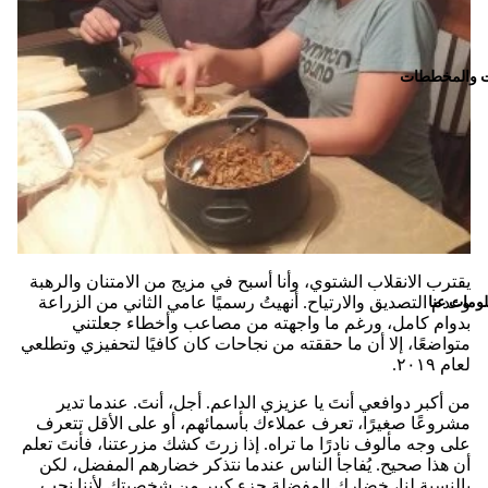
ت والمخططات
يقترب الانقلاب الشتوي، وأنا أسبح في مزيج من الامتنان والرهبة
ومات عنا
وعدم التصديق والارتياح. أنهيتُ رسميًا عامي الثاني من الزراعة
بدوام كامل، ورغم ما واجهته من مصاعب وأخطاء جعلتني
متواضعًا، إلا أن ما حققته من نجاحات كان كافيًا لتحفيزي وتطلعي
لعام ٢٠١٩.
من أكبر دوافعي أنتَ يا عزيزي الداعم. أجل، أنتَ. عندما تدير
مشروعًا صغيرًا، تعرف عملاءك بأسمائهم، أو على الأقل تتعرف
على وجه مألوف نادرًا ما تراه. إذا زرتَ كشك مزرعتنا، فأنتَ تعلم
أن هذا صحيح. يُفاجأ الناس عندما نتذكر خضارهم المفضل، لكن
بالنسبة لنا، خضارك المفضلة جزء كبير من شخصيتك لأننا نحب