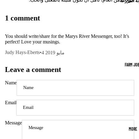
ة المزرعة
1 comment
You should write/share for the Marys River Messenger, too! It’s
perfect! Love your musings.
Judy Hays-Eberts
•
4 مايو 2019
FARM JO
Leave a comment
Name
Email
Message
MORE