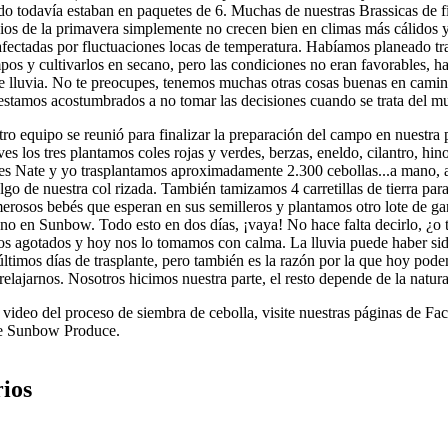
o todavía estaban en paquetes de 6. Muchas de nuestras Brassicas de fi
pios de la primavera simplemente no crecen bien en climas más cálidos y
afectadas por fluctuaciones locas de temperatura. Habíamos planeado t
mpos y cultivarlos en secano, pero las condiciones no eran favorables, 
e lluvia. No te preocupes, tenemos muchas otras cosas buenas en camino
estamos acostumbrados a no tomar las decisiones cuando se trata del m
ro equipo se reunió para finalizar la preparación del campo en nuestra p
es los tres plantamos coles rojas y verdes, berzas, eneldo, cilantro, hin
nes Nate y yo trasplantamos aproximadamente 2.300 cebollas...a mano, 
lgo de nuestra col rizada. También tamizamos 4 carretillas de tierra par
erosos bebés que esperan en sus semilleros y plantamos otro lote de g
ano en Sunbow. Todo esto en dos días, ¡vaya! No hace falta decirlo, ¿o t
s agotados y hoy nos lo tomamos con calma. La lluvia puede haber sid
últimos días de trasplante, pero también es la razón por la que hoy pode
elajarnos. Nosotros hicimos nuestra parte, el resto depende de la natura
 video del proceso de siembra de cebolla, visite nuestras páginas de F
ue Sunbow Produce.
ios