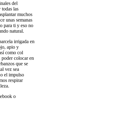
nales del
 todas las
rasplantar muchos
hace unas semanas
 para ti y eso no
undo natural.
arcela irrigada en
ojo, apio y
así como col
a poder colocar en
arbanzos que se
al vez sea
o el impulso
mos respirar
leza.
acebook o