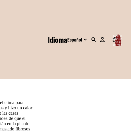
Total de
Idioma
artículos
en el
carrito:
0
el clima para
as y hizo un calor
 las casas
idea de que el
tán en la pila de
masiado fibrosos