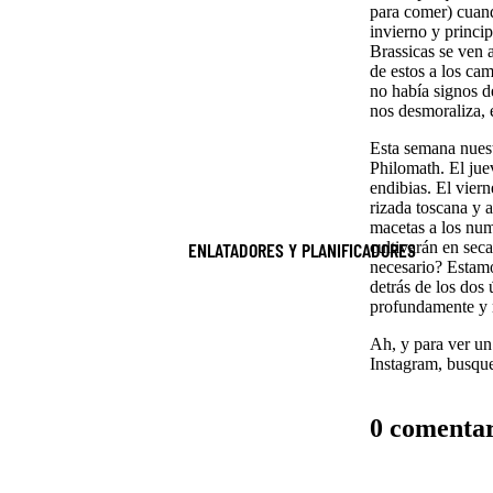
para comer) cuand
invierno y princi
Brassicas se ven 
de estos a los ca
no había signos d
nos desmoraliza, 
Esta semana nuest
Philomath. El juev
endibias. El vier
rizada toscana y a
macetas a los num
ENLATADORES Y PLANIFICADORES
cultivarán en sec
necesario? Estamo
detrás de los dos 
profundamente y r
Ah, y para ver un
Instagram, busq
0 comentar